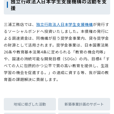
独立行政法人日本学生支援機構の活動を支
援
三浦工務店では、
独立行政法人日本学生支援機構
が発行す
るソーシャルボンドへ投資いたしました。本債権の発行に
よる調達資金は、同機構が担う奨学金事業内、貸与奨学金
の財源として活用されます。奨学金事業は、日本国憲法第
26条や教育基本法第4条に定められる「教育の機会均等」
や、国連の持続可能な開発目標（SDGs）の内、目標4「す
べての人に包摂的かつ公平で質の高い教育を提供し、生涯
学習の機会を促進する。」の達成に資する等、我が国の教
育面の課題解決に貢献します。
地域に根ざした活動
新築事業計画のサポート