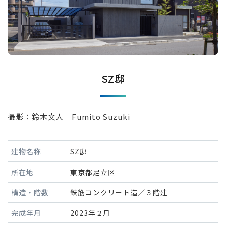
SZ邸
撮影：鈴木文人 Fumito Suzuki
建物名称
SZ邸
所在地
東京都足立区
構造・階数
鉄筋コンクリート造／３階建
完成年月
2023年２月