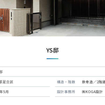
YS邸
邸
都足立区
構造・階数
鉄骨造／2階
2年5月
設計事務所
㈱KOGA設計