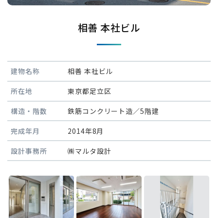
相善 本社ビル
建物名称
相善 本社ビル
所在地
東京都足立区
構造・階数
鉄筋コンクリート造／5階建
完成年月
2014年8月
設計事務所
㈱マルタ設計