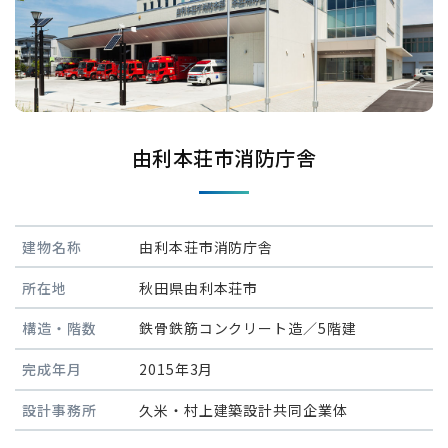
由利本荘市消防庁舎
建物名称
由利本荘市消防庁舎
所在地
秋田県由利本荘市
構造・階数
鉄骨鉄筋コンクリート造／5階建
完成年月
2015年3月
設計事務所
久米・村上建築設計共同企業体