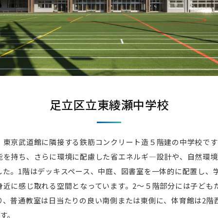
足立区立東綾瀬中学校
、東京武道館に隣接する鉄筋コンクリート造５階建の中学校です
能を持ち、さらに環境に配慮した省エネルギ―設計や、自然環境
した。1階はデッキスペース、中庭、図書室を一体的に配置し、
身近に感じ取れる空間となっています。2～５階部分には子ども
り、普通教室は日当たりの良い南側または東側に、体育館は2階
す。