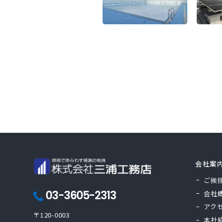
会社案
ご挨
03-3605-2313
会社
アク
〒120-0003
本社