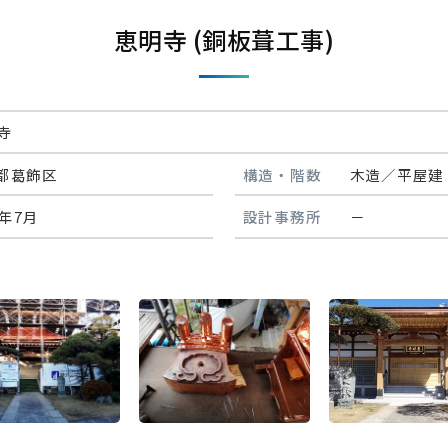
恵明寺 (銅板葺工事)
寺
都葛飾区
構造・階数
木造／平屋建
6年7月
設計事務所
－