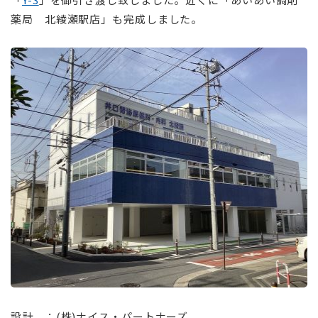
薬局 北綾瀬駅店」も完成しました。
⠀⠀
⠀
設計 ：(株)ナイス・パートナーズ