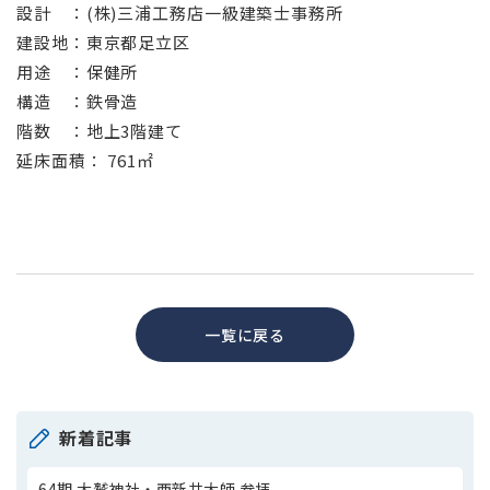
設計 ：(株)三浦工務店一級建築士事務所
建設地：東京都足立区
用途 ：保健所
構造 ：鉄骨造
階数 ：地上3階建て
延床面積： 761㎡
一覧に戻る
新着記事
64期 大鷲神社・西新井大師 参拝