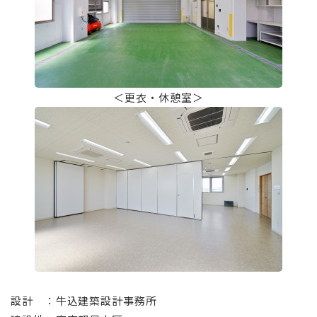
＜更衣・休憩室＞
⠀
設計 ：牛込建築設計事務所