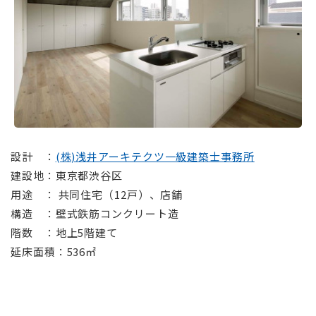
⠀
設計 ：
(株)浅井アーキテクツ一級建築士事務所
建設地：東京都渋谷区
用途 ： 共同住宅（12戸）、店舗
構造 ：壁式鉄筋コンクリート造
階数 ：地上5階建て
延床面積：536㎡