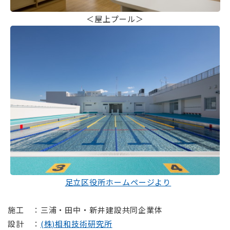
＜屋上プール＞
⠀
足立区役所ホームページより
⠀
施工 ：三浦・田中・新井建設共同企業体
設計 ：
(株)相和技術研究所