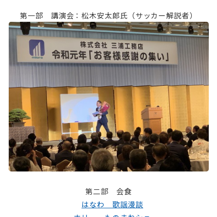
第一部 講演会：松木安太郎氏（サッカー解説者）
第二部 会食
はなわ 歌謡漫談