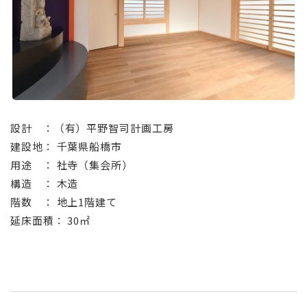
⠀
設計 ：（有）平野智司計画工房
建設地： 千葉県船橋市
用途 ： 社寺（集会所）
構造 ： 木造
階数 ： 地上1階建て
延床面積： 30㎡