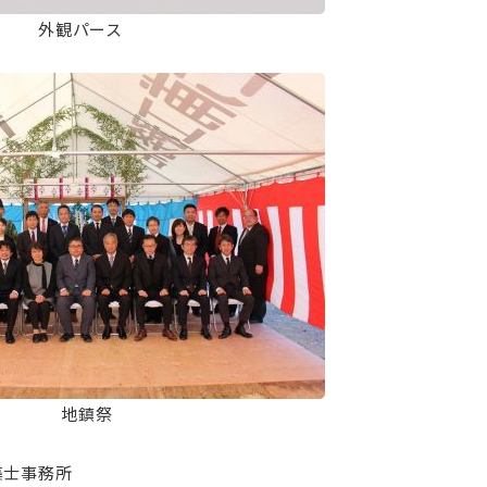
外観パース
⠀地鎮祭
築士事務所