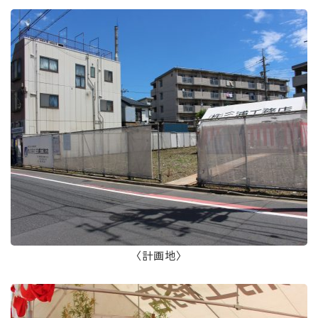
〈計画地〉