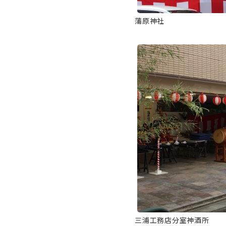
蒲原神社
三浦工務店分室神酒所