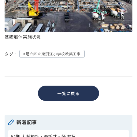
基礎躯体実施状況
タグ：
#足立区立東渕江小学校改築工事
一覧に戻る
新着記事
64期 大鷲神社・西新井大師 参拝