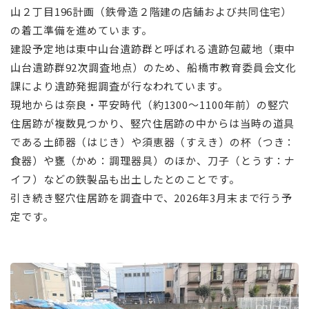
山２丁目196計画（鉄骨造２階建の店舗および共同住宅）
の着工準備を進めています。
建設予定地は東中山台遺跡群と呼ばれる遺跡包蔵地（東中
山台遺跡群92次調査地点）のため、船橋市教育委員会文化
課により遺跡発掘調査が行なわれています。
現地からは奈良・平安時代（約1300～1100年前）の竪穴
住居跡が複数見つかり、竪穴住居跡の中からは当時の道具
である土師器（はじき）や須恵器（すえき）の杯（つき：
食器）や甕（かめ：調理器具）のほか、刀子（とうす：ナ
イフ）などの鉄製品も出土したとのことです。
引き続き竪穴住居跡を調査中で、2026年3月末まで行う予
定です。