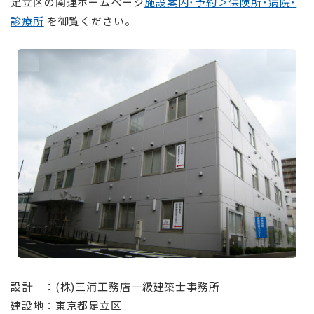
足立区の関連ホームページ
施設案内･予約＞保険所･病院･
診療所
を御覧ください。
⠀
⠀
設計 ：(株)三浦工務店一級建築士事務所
建設地：東京都足立区