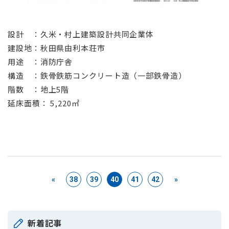
⠀
設計 ：久米・村上建築設計共同企業体
建設地：秋田県由利本荘市
用途 ：消防庁舎
構造 ：鉄骨鉄筋コンクリート造（一部鉄骨造）
階数 ：地上5階
延床面積： 5,220㎡
«
38
39
40
41
42
»
新着記事