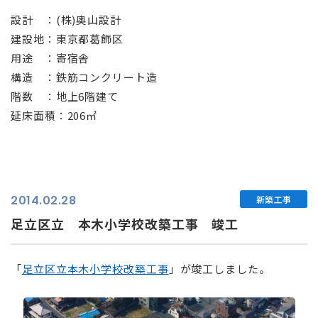
設計 ：(株)奥山設計
建設地：東京都葛飾区
用途 ：寄宿舎
構造 ：鉄筋コンクリート造
階数 ：地上6階建て
延床面積：206㎡
2014.02.28
新築工事
足立区立 本木小学校改築工事 竣工
「
足立区立本木小学校改築工事
」が竣工しました。
⠀