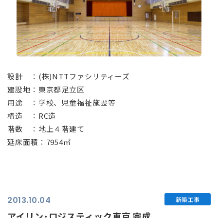
⠀
設計 ：(株)NTTファシリティーズ
建設地：東京都足立区
用途 ：学校、児童福祉施設等
構造 ：RC造
階数 ：地上４階建て
延床面積：7954㎡
2013.10.04
新築工事
アイリン･ロジスティック東京 完成