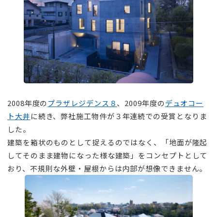
⠀
2008年度の
プラザレジデンス８
、2009年度の
デュオコー
ト大井
に続き、弊社施工物件が３年連続での受賞となりま
した。
建築を箱状のものとして捉えるのではなく、「地面が隆起
してそのまま建物になった様な建築」をコンセプトとして
おり、不規則な外壁・屋根からは内部が想像できません。