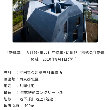
⠀
「新建築」 ８月号<集合住宅特集>に掲載（株式会社新建
築社 2010年8月1日発行）
⠀
設計 ：平田晃久建築設計事務所
建設地：東京都北区
用途 ：共同住宅
構造 ： 壁式鉄筋コンクリート造
階数 ：地下1階･地上3階建て
延床面積： 499㎡