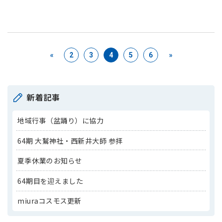
«
2
3
4
5
6
»
新着記事
地域行事（盆踊り）に協力
64期 大鷲神社・西新井大師 参拝
夏季休業のお知らせ
64期目を迎えました
miuraコスモス更新