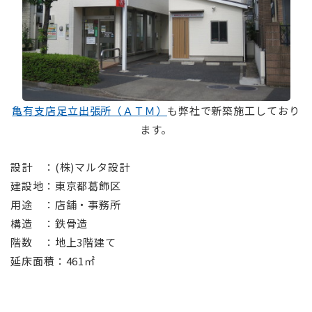
亀有支店足立出張所（ＡＴＭ）
も弊社で新築施工しており
ます。
⠀
設計 ：(株)マルタ設計
建設地：東京都葛飾区
用途 ：店舗・事務所
構造 ：鉄骨造
階数 ：地上3階建て
延床面積：461㎡