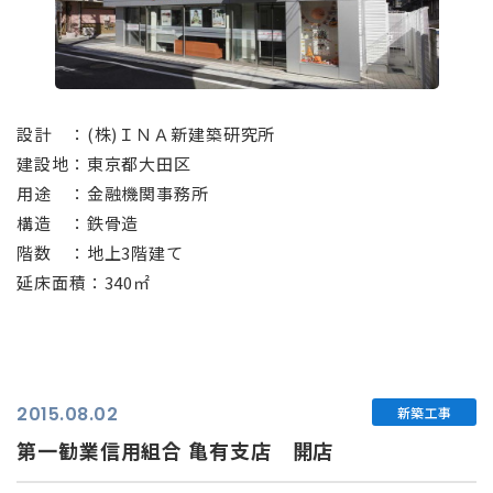
⠀
設計 ：(株)ＩＮＡ新建築研究所
建設地：東京都大田区
用途 ：金融機関事務所
構造 ：鉄骨造
階数 ：地上3階建て
延床面積：340㎡
2015.08.02
新築工事
第一勧業信用組合 亀有支店 開店