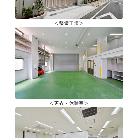
＜整備工場＞
＜更衣・休憩室＞