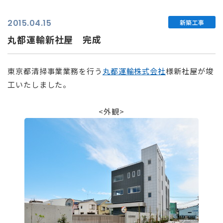
2015.04.15
新築工事
丸都運輸新社屋 完成
東京都清掃事業業務を行う
丸都運輸株式会社
様新社屋が竣
工いたしました。
⠀
<外観>