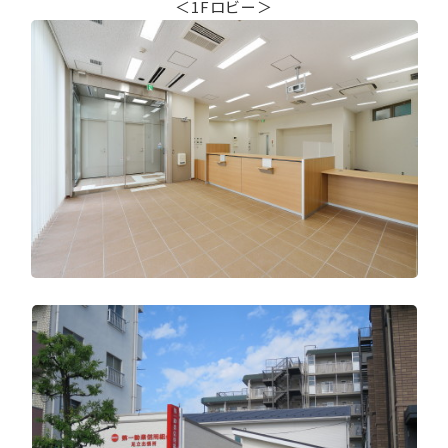
＜1Fロビー＞
⠀