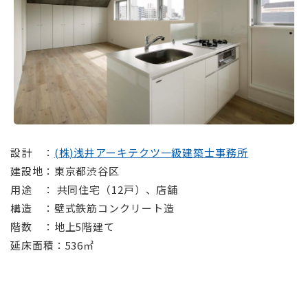
⠀
設計 ：
(株)浅井アーキテクツ一級建築士事務所
建設地：東京都渋谷区
用途 ： 共同住宅（12戸）、店舗
構造 ：壁式鉄筋コンクリート造
階数 ：地上5階建て
延床面積：536㎡