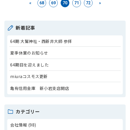
«
68
69
70
71
72
»
新着記事
64期 大鷲神社・西新井大師 参拝
夏季休業のお知らせ
64期目を迎えました
miuraコスモス更新
亀有信用金庫 新小岩支店開店
カテゴリー
会社情報 (98)