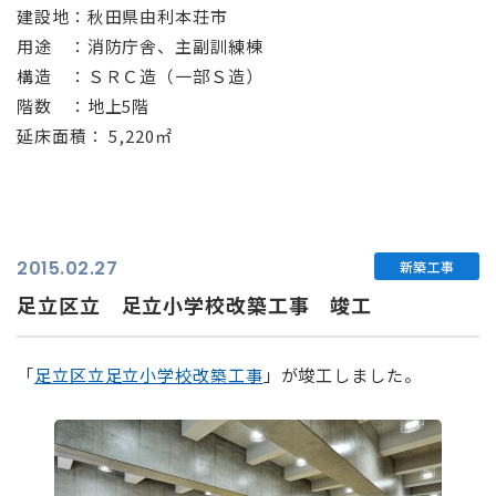
建設地：秋田県由利本荘市
用途 ：消防庁舎、主副訓練棟
構造 ：ＳＲＣ造（一部Ｓ造）
階数 ：地上5階
延床面積： 5,220㎡
2015.02.27
新築工事
足立区立 足立小学校改築工事 竣工
「
足立区立足立小学校改築工事
」が竣工しました。
⠀