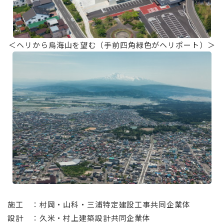
＜ヘリから鳥海山を望む（手前四角緑色がヘリポート）＞
⠀
施工 ：村岡・山科・三浦特定建設工事共同企業体
設計 ：久米・村上建築設計共同企業体