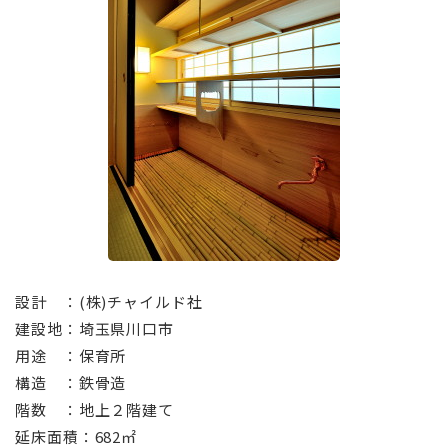
⠀
設計 ：(株)チャイルド社
建設地：埼玉県川口市
用途 ：保育所
構造 ：鉄骨造
階数 ：地上２階建て
延床面積：682㎡