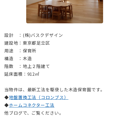
⠀
設計 ：(株)バスクデザイン
建設地：東京都足立区
用途 ：保育所
構造 ：木造
階数 ：地上２階建て
延床面積：912㎡
⠀
当物件は、最新工法を駆使した木造保育園です。
◆
地盤置換工法（コロンブス）
◆
ホームコネクター工法
他ブログで、ご覧ください。