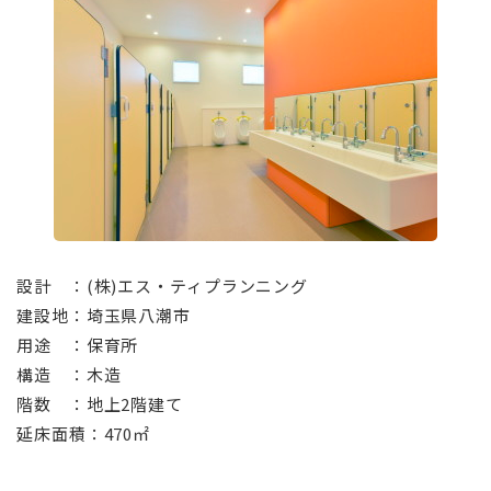
⠀
設計 ：(株)エス・ティプランニング
建設地：埼玉県八潮市
用途 ：保育所
構造 ：木造
階数 ：地上2階建て
延床面積：470㎡