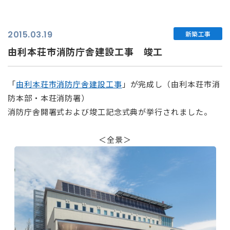
2015.03.19
新築工事
由利本荘市消防庁舎建設工事 竣工
「
由利本荘市消防庁舎建設工事
」が完成し（由利本荘市消
防本部・本荘消防署）
消防庁舎開署式および竣工記念式典が挙行されました。
⠀
＜全景＞