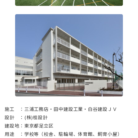
⠀
施工 ：三浦工務店・田中建設工業・白谷建設ＪＶ
設計 ：(株)桂設計
建設地：東京都足立区
用途 ：学校等（校舎、駐輪場、体育館、飼育小屋）