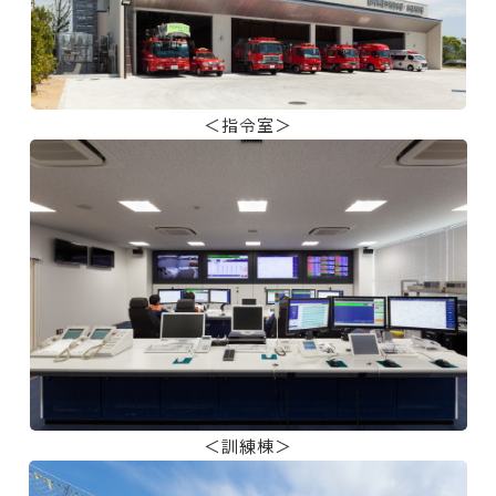
＜指令室＞
＜訓練棟＞