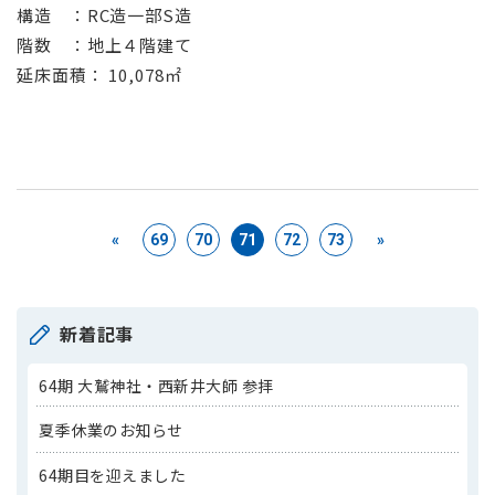
構造 ：RC造一部S造
階数 ：地上４階建て
延床面積： 10,078㎡
«
69
70
71
72
73
»
新着記事
64期 大鷲神社・西新井大師 参拝
夏季休業のお知らせ
64期目を迎えました