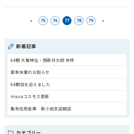
«
75
76
77
78
79
»
新着記事
64期 大鷲神社・西新井大師 参拝
夏季休業のお知らせ
64期目を迎えました
miuraコスモス更新
亀有信用金庫 新小岩支店開店
カテゴリー