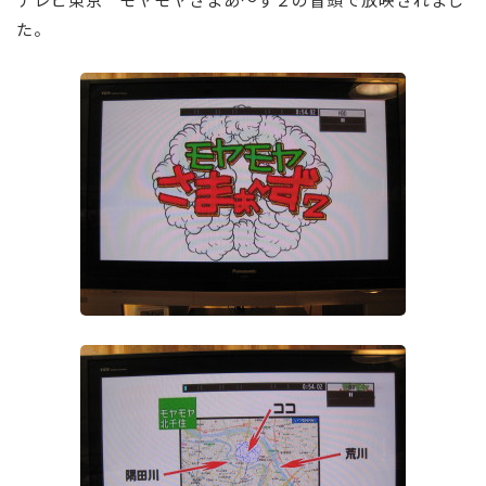
た。
⠀
⠀