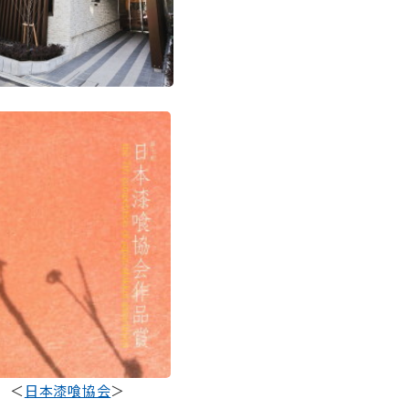
⠀
＜
日本漆喰協会
＞