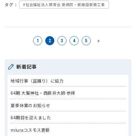
タグ：
#社会福祉法人賛育会 新病院・新施設新築工事
1
2
3
4
5
»
新着記事
地域行事（盆踊り）に協力
64期 大鷲神社・西新井大師 参拝
夏季休業のお知らせ
64期目を迎えました
miuraコスモス更新