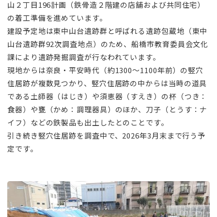
山２丁目196計画（鉄骨造２階建の店舗および共同住宅）
の着工準備を進めています。
建設予定地は東中山台遺跡群と呼ばれる遺跡包蔵地（東中
山台遺跡群92次調査地点）のため、船橋市教育委員会文化
課により遺跡発掘調査が行なわれています。
現地からは奈良・平安時代（約1300～1100年前）の竪穴
住居跡が複数見つかり、竪穴住居跡の中からは当時の道具
である土師器（はじき）や須恵器（すえき）の杯（つき：
食器）や甕（かめ：調理器具）のほか、刀子（とうす：ナ
イフ）などの鉄製品も出土したとのことです。
引き続き竪穴住居跡を調査中で、2026年3月末まで行う予
定です。