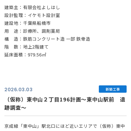
建築主：有限会社よしはし
設計監理：イケモト設計室
建設地：千葉県船橋市
用 途：診療所、調剤薬局
構 造：鉄筋コンクリート造 一部 鉄骨造
階 数：地上2階建て
延床面積：979.56㎡
2026.03.03
新築工事
（仮称）東中山２丁目196計画～東中山駅前 遺
跡調査～
京成線「東中山」駅北口にほど近いエリアで（仮称）東中