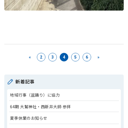
«
2
3
4
5
6
»
新着記事
地域行事（盆踊り）に協力
64期 大鷲神社・西新井大師 参拝
夏季休業のお知らせ